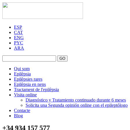
ESP
CAT
ENG
PYC
ARA
GO
Qui som
Epilèpsia
Epilèpsies rares
Epilèpsia en nens
Tractament de l'epilèpsia
Visita online
Diagnóstico y Tratamiento continuado durante 6 meses
Solicita una Segunda opinión online con el epileptólogo
Contacte
Blog
+34 934 157 577