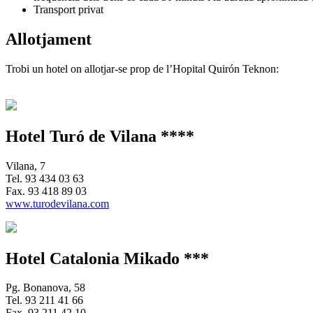
Transport privat
Allotjament
Trobi un hotel on allotjar-se prop de l’Hopital Quirón Teknon:
Hotel Turó de Vilana ****
Vilana, 7
Tel.
93 434 03 63
Fax.
93 418 89 03
www.turodevilana.com
Hotel Catalonia Mikado ***
Pg. Bonanova, 58
Tel.
93 211 41 66
Fax.
93 211 42 10