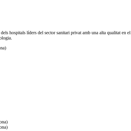
els hospitals líders del sector sanitari privat amb una alta qualitat en el
ologia.
ona)
ona)
ona)