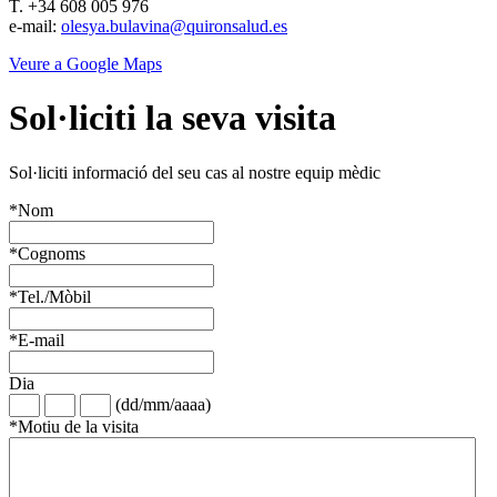
T. +34 608 005 976
e-mail:
olesya.bulavina@quironsalud.es
Veure a Google Maps
Sol·liciti la seva visita
Sol·liciti informació del seu cas al nostre equip mèdic
*
Nom
*
Cognoms
*
Tel./Mòbil
*
E-mail
Dia
(dd/mm/aaaa)
*
Motiu de la visita