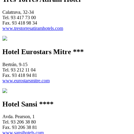
Calatrava, 32-34
Tel.
93 417 73 00
Fax.
93 418 98 34
www.trestorresatiramhotels.com
Hotel Eurostars Mitre ***
Bertrán, 9-15
Tel.
93 212 11 04
Fax.
93 418 94 81
www.eurostarsmitre.com
Hotel Sansi ****
Avda. Pearson, 1
Tel.
93 206 38 80
Fax.
93 206 38 81
www.sansihotels.com