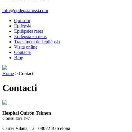
info@epilepsiarussi.com
Qui som
Epilèpsia
Epilèpsies rares
Epilèpsia en nens
Tractament de l'epilèpsia
Visita online
Contacte
Blog
Home
>
Contacti
Contacti
Hospital Quirón Teknon
Consultori 197
Carrer Vilana, 12 - 08022 Barcelona