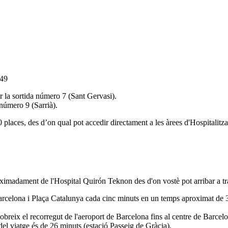
849
r la sortida número 7 (Sant Gervasi).
 número 9 (Sarrià).
aces, des d’on qual pot accedir directament a les àrees d'Hospitalitza
oximadament de l'Hospital Quirón Teknon des d'on vostè pot arribar a tr
 Barcelona i Plaça Catalunya cada cinc minuts en un temps aproximat de 
breix el recorregut de l'aeroport de Barcelona fins al centre de Barcel
el viatge és de 26 minuts (estació Passeig de Gràcia).