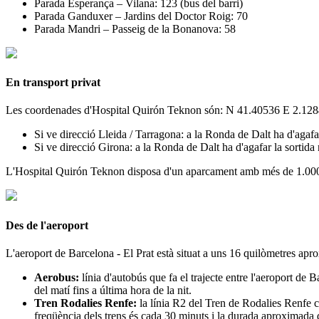
Parada Esperança – Vilana: 123 (bus del barri)
Parada Ganduxer – Jardins del Doctor Roig: 70
Parada Mandri – Passeig de la Bonanova: 58
En transport privat
Les coordenades d'Hospital Quirón Teknon són: N 41.40536 E 2.12
Si ve direcció Lleida / Tarragona: a la Ronda de Dalt ha d'agafa
Si ve direcció Girona: a la Ronda de Dalt ha d'agafar la sortida
L'Hospital Quirón Teknon disposa d'un aparcament amb més de 1.000 pl
Des de l'aeroport
L'aeroport de Barcelona - El Prat està situat a uns 16 quilòmetres apr
Aerobus:
línia d'autobús que fa el trajecte entre l'aeroport de
del matí fins a última hora de la nit.
Tren Rodalies Renfe:
la línia R2 del Tren de Rodalies Renfe co
freqüència dels trens és cada 30 minuts i la durada aproximada d