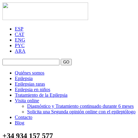
ESP
CAT
ENG
PYC
ARA
GO
Quiénes somos
Epilepsia
Epilepsias raras
Epilepsia en niños
Tratamiento de la Epilepsia
Visita online
Diagnóstico y Tratamiento continuado durante 6 meses
Solicita una Segunda opinión online con el epileptólogo
Contacto
Blog
+34 934 157 577