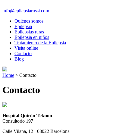
info@epilepsiarussi.com
Quiénes somos
Epilepsia
Epilepsias raras
Epilepsia en niños
Tratamiento de la Epilepsia
Visita online
Contacto
Blog
Home
>
Contacto
Contacto
Hospital Quirón Teknon
Consultorio 197
Calle Vilana, 12 - 08022 Barcelona