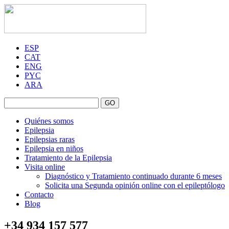
ESP
CAT
ENG
PYC
ARA
GO
Quiénes somos
Epilepsia
Epilepsias raras
Epilepsia en niños
Tratamiento de la Epilepsia
Visita online
Diagnóstico y Tratamiento continuado durante 6 meses
Solicita una Segunda opinión online con el epileptólogo
Contacto
Blog
+34 934 157 577