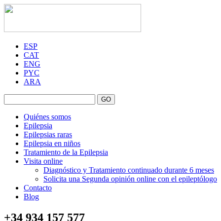
ESP
CAT
ENG
PYC
ARA
GO
Quiénes somos
Epilepsia
Epilepsias raras
Epilepsia en niños
Tratamiento de la Epilepsia
Visita online
Diagnóstico y Tratamiento continuado durante 6 meses
Solicita una Segunda opinión online con el epileptólogo
Contacto
Blog
+34 934 157 577