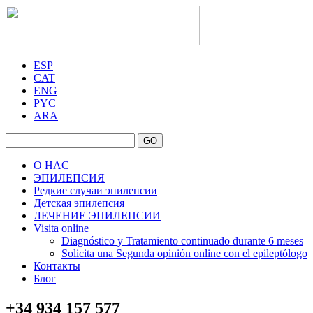
ESP
CAT
ENG
PYC
ARA
GO
O HAC
ЭПИЛЕПСИЯ
Редкие случаи эпилепсии
Детская эпилепсия
ЛЕЧЕНИЕ ЭПИЛЕПСИИ
Visita online
Diagnóstico y Tratamiento continuado durante 6 meses
Solicita una Segunda opinión online con el epileptólogo
Контакты
Блог
+34 934 157 577