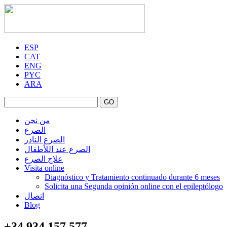
ESP
CAT
ENG
PYC
ARA
GO
من نحن
الصرع
الصرع النادر
الصرع عند اللأطفال
علاج الصرع
Visita online
Diagnóstico y Tratamiento continuado durante 6 meses
Solicita una Segunda opinión online con el epileptólogo
اتصال
Blog
+34 934 157 577